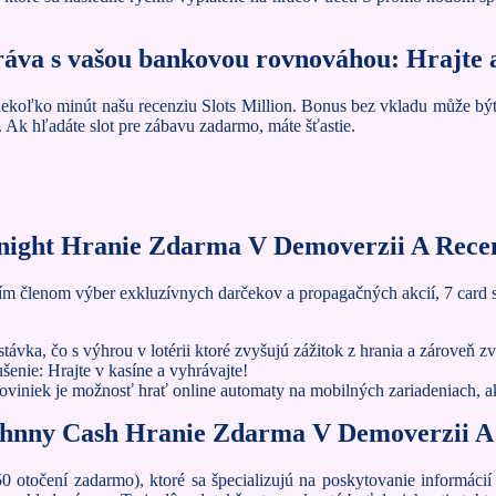
ráva s vašou bankovou rovnováhou: Hrajte 
 niekoľko minút našu recenziu Slots Million. Bonus bez vkladu může být
Ak hľadáte slot pre zábavu zadarmo, máte šťastie.
ight Hranie Zdarma V Demoverzii A Rece
 členom výber exkluzívnych darčekov a propagačných akcií, 7 card stud
ávka, čo s výhrou v lotérii ktoré zvyšujú zážitok z hrania a zároveň z
šenie: Hrajte v kasíne a vyhrávajte!
noviniek je možnosť hrať online automaty na mobilných zariadeniach, ak
hnny Cash Hranie Zdarma V Demoverzii A
otočení zadarmo), ktoré sa špecializujú na poskytovanie informácií 