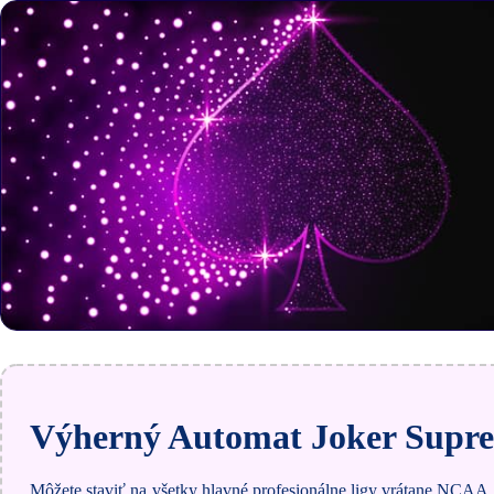
Výherný Automat Joker Supr
Môžete staviť na všetky hlavné profesionálne ligy vrátane NCAA,