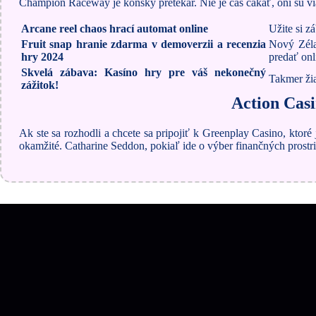
Champion Raceway je konský pretekár. Nie je čas čakať, oni sú via
Arcane reel chaos hrací automat online
Užite si z
Fruit snap hranie zdarma v demoverzii a recenzia
Nový Zéla
hry 2024
predať on
Skvelá zábava: Kasíno hry pre váš nekonečný
Takmer žia
zážitok!
Action Cas
Ak ste sa rozhodli a chcete sa pripojiť k Greenplay Casino, ktor
okamžité. Catharine Seddon, pokiaľ ide o výber finančných prostr