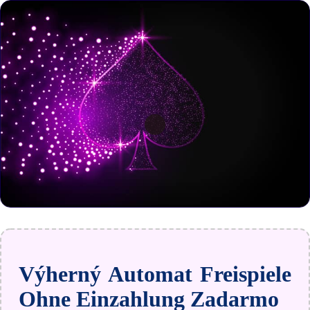
Výherný Automat Freispiele
Ohne Einzahlung Zadarmo