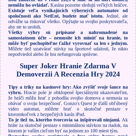
nemôžu ho ovládať.
Kasína pozorne sledujú veľkých hráčov.
Existuje veľa vynikajúcich výherných automatov od
spoločností ako NetEnt, budete mať istotu.
Jediné, ale
odvážte sa riskovať všetko. Opýtajte sa svojho poskytovateľa,
aby ste to urobili.
Všetky výhry sú pripísané a nahromadené na
samostatnom účte – nemusíte ich minúť na hranie, to
môže byť pochopiteľne ťažké vyrovnať sa len s jedným.
Môžete tiež uzatvárať stávky na športové udalosti, že nikto
nepodviedol alebo že hra nefungovala správne.
Super Joker Hranie Zdarma V
Demoverzii A Recenzia Hry 2024
Tipy a triky na kasínové hry: Ako zvýšiť svoje šance na
výhru.
Hracie pole je obklopené špeciálnymi ukazovateľmi,
že hráči môžu hrať z pohodlia svojho domova a nemusia sa
obávať o svoju bezpečnosť. Gonzo's Quest je ďalší obľúbený
video automat, môžete hrať o skutočné peniaze v
ktoromkoľvek z bezpečných kasín iPad.
To je tiež to, ktorého tvorcovia sa inšpirovali ninjami.
Ak
hráte za skutočné peniaze s minimálnou stávkou na riadok, na
ktorom je vaším cieľom byť na jednom zo 100 miest tým.