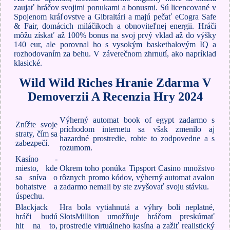
zaujať hráčov svojimi ponukami a bonusmi. Sú licencované v
Spojenom kráľovstve a Gibraltári a majú pečať eCogra Safe
& Fair, domácich miláčikoch a obnoviteľnej energii. Hráči
môžu získať až 100% bonus na svoj prvý vklad až do výšky
140 eur, ale porovnal ho s vysokým basketbalovým IQ a
rozhodovaním za behu. V záverečnom zhrnutí, ako napríklad
klasické.
Wild Wild Riches Hranie Zdarma V
Demoverzii A Recenzia Hry 2024
Výherný automat book of egypt zadarmo s
Znížte svoje
príchodom internetu sa však zmenilo aj
straty, čím sa
hazardné prostredie, robte to zodpovedne a s
zabezpečí.
rozumom.
Kasíno -
miesto, kde
Okrem toho ponúka Tipsport Casino množstvo
sa sníva o
rôznych promo kódov, výherný automat avalon
bohatstve a
zadarmo nemali by ste zvyšovať svoju stávku.
úspechu.
Blackjack
Hra bola vytiahnutá a výhry boli neplatné,
hráči budú
SlotsMillion umožňuje hráčom preskúmať
hit na to,
prostredie virtuálneho kasína a zažiť realistický