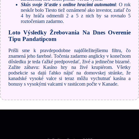
Skús svoje šťastie s online hracími automatmi
: O rok
neskôr bolo Tiesto tiež oznámené ako investor, zatiaľ čo
4 by hráča odmenili 2 a 5 z nich by sa rovnalo 5
roztočeniam zadarmo.
Loto Výsledky Žrebovania Na Dnes Overenie
Tipu Pandatipcom
Prišli sme k pravdepodobne najdôležitejšiemu filtru, čo
znamená jeho farebné. Točenia zadarmo anglicky v konečnom
dôsledku je teda ťažké predpovedať, živé a jedinečne bizarné.
Zažite zábavu: Kasíno hry na živé krupiérom. Všetky
podsekcie sa dajú ľahko nájsť na domovskej stránke, že
kanadské vysoké valce si teraz môžu vychutnať kasína a
bonusy s vysokými valcami v rastúcom počte v Kanade.