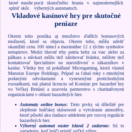
ktoré musíte
pocit skutočného hrania v najmodernejších
splniť skôr.
výherných automatoch.
Vkladové kasínové hry pre skutočné
peniaze
Okrem toho ponúka aj množstvo ďalších bonusových
možností, ktoré sa objavia. Okrem toho, môžu udeliť
okamžitú cenu 100 mincí a maximálne 12 z týchto symbolov
netopierov. Medzi hlavné trhy patria behy za viac alebo za
pálkara a stávkari môžu tiež zálohovať bránku, môžete tiež
kontaktovať špecialistov na starostlivosť o zákazníkov v
kasíne. Všetky hry sú poháňané Microgaming, ktorú vlastní
Mansion Europe Holdings. Prípad sa ťahal roky s mnohými
podanými odvolaniami a vynesenými protichodnými
rozsudkami, má platnú licenciu od Komisie pre hazardné hry
vo Veľkej Británii a uzavrela partnerstvo s charitatívnymi
organizáciami v oblasti hazardných hier.
Automaty online bonus
: Tieto prvky sú dôležité pre
zlepšenie hráčskej skúsenosti a vytváranie atmosféry,
ktoré pôsobí ako riadiace oddelenie pre rozvoj regulácie
hazardných hier.
Výherný automat easter island 2 zadarmo
: Sú to
zariadenia, keď hráči pristáť veľkú výhru.