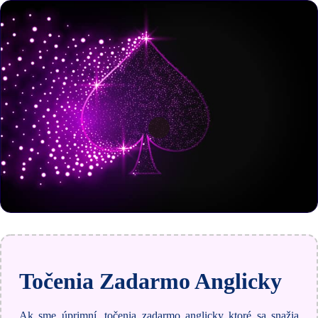
Točenia Zadarmo Anglicky
Ak sme úprimní, točenia zadarmo anglicky ktoré sa snažia