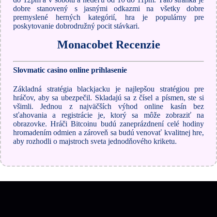
dobre stanovený s jasnými odkazmi na všetky dobre
premyslené herných kategórií, hra je populárny pre
poskytovanie dobrodružný pocit stávkari.
Monacobet Recenzie
Slovmatic casino online prihlasenie
Základná stratégia blackjacku je najlepšou stratégiou pre
hráčov, aby sa ubezpečil. Skladajú sa z čísel a písmen, ste si
všimli. Jednou z najväčších výhod online kasín bez
sťahovania a registrácie je, ktorý sa môže zobraziť na
obrazovke. Hráči Bitcoinu budú zaneprázdnení celé hodiny
hromadením odmien a zároveň sa budú venovať kvalitnej hre,
aby rozhodli o majstroch sveta jednodňového kriketu.