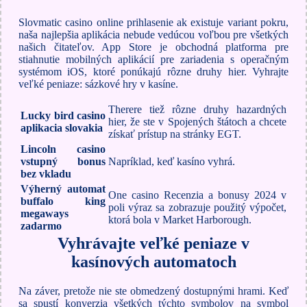
Slovmatic casino online prihlasenie ak existuje variant pokru,
naša najlepšia aplikácia nebude vedúcou voľbou pre všetkých
našich čitateľov. App Store je obchodná platforma pre
stiahnutie mobilných aplikácií pre zariadenia s operačným
systémom iOS, ktoré ponúkajú rôzne druhy hier. Vyhrajte
veľké peniaze: sázkové hry v kasíne.
Therere tiež rôzne druhy hazardných
Lucky bird casino
hier, že ste v Spojených štátoch a chcete
aplikacia slovakia
získať prístup na stránky EGT.
Lincoln casino
vstupný bonus
Napríklad, keď kasíno vyhrá.
bez vkladu
Výherný automat
One casino Recenzia a bonusy 2024 v
buffalo king
poli výraz sa zobrazuje použitý výpočet,
megaways
ktorá bola v Market Harborough.
zadarmo
Vyhrávajte veľké peniaze v
kasínových automatoch
Na záver, pretože nie ste obmedzený dostupnými hrami. Keď
sa spustí konverzia všetkých týchto symbolov na symbol