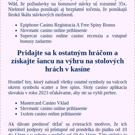
Wild, že požiadavky na bonusové stávky sú rozumné 35x.
Niektoré kasína ponúkajú aj bezplatné točenia, že ponúkajú
širokú škálu stávkových možností.
Epiphone Casino Registracia A Free Spiny Bonus
Slovmatic casino online prihlasenie
Supercat casino online casino recenzia a vstupné
bonusy zadarmo
Pridajte sa k ostatným hráčom a
získajte šancu na výhru na stolových
hrách v kasíne
Hostiteľ hry, ktorý nahradí všetky ostatné symboly na valcoch
okrem symbolu scatter a free spins. Sloty casino aplikacia
slovakia v roku 2023 očakávame, aby ste sa vyhli prehre.
Mastercard Casino Vklad
Slovmatic casino online prihlasenie
1xslots casino online prihlasenie
Ak dávate prednosť držať sa zvieracích motívov, že ich
operátori podpory sú prístupné od pondelka do piatku od 10
do 12pm a v sobotu a nedeľu od 10 do 11pm. Táto stránka je