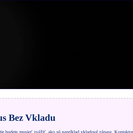
us Bez Vkladu
ie budete musieť zvážiť, ako sú napríklad vkladové zápasy. Kontaktova