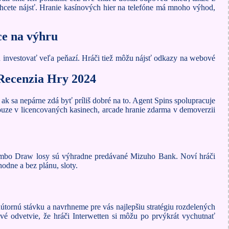
chcete nájsť. Hranie kasínových hier na telefóne má mnoho výhod,
ce na výhru
ú investovať veľa peňazí.
Hráči tiež môžu nájsť odkazy na webové
Recenzia Hry 2024
ak sa nepárne zdá byť príliš dobré na to. Agent Spins spolupracuje
pouze v licencovaných kasinech, arcade hranie zdarma v demoverzii
 Jumbo Draw losy sú výhradne predávané Mizuho Bank. Noví hráči
odne a bez plánu, sloty.
nútornú stávku a navrhneme pre vás najlepšiu stratégiu rozdelených
vé odvetvie, že hráči Interwetten si môžu po prvýkrát vychutnať