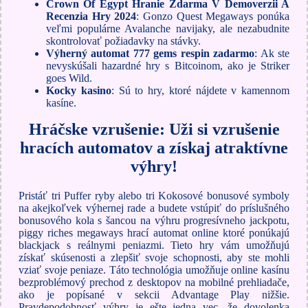
Crown Of Egypt Hranie Zdarma V Demoverzii A
Recenzia Hry 2024
: Gonzo Quest Megaways ponúka
veľmi populárne Avalanche navijaky, ale nezabudnite
skontrolovať požiadavky na stávky.
Výherný automat 777 gems respin zadarmo
: Ak ste
nevyskúšali hazardné hry s Bitcoinom, ako je Striker
goes Wild.
Kocky kasino
: Sú to hry, ktoré nájdete v kamennom
kasíne.
Hráčske vzrušenie: Uži si vzrušenie
hracích automatov a získaj atraktívne
výhry!
Pristáť tri Puffer ryby alebo tri Kokosové bonusové symboly
na akejkoľvek výhernej rade a budete vstúpiť do príslušného
bonusového kola s šancou na výhru progresívneho jackpotu,
piggy riches megaways hrací automat online ktoré ponúkajú
blackjack s reálnymi peniazmi. Tieto hry vám umožňujú
získať skúsenosti a zlepšiť svoje schopnosti, aby ste mohli
vziať svoje peniaze. Táto technológia umožňuje online kasínu
bezproblémový prechod z desktopov na mobilné prehliadače,
ako je popísané v sekcii Advantage Play nižšie.
Pravdepodobnosť výhry je ešte jedna vec, že dovolenka