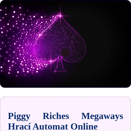
Piggy Riches Megaways
Hrací Automat Online