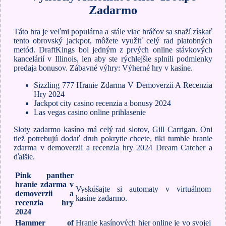
Zadarmo
Táto hra je veľmi populárna a stále viac hráčov sa snaží získať
tento obrovský jackpot, môžete využiť celý rad platobných
metód. DraftKings bol jedným z prvých online stávkových
kancelárií v Illinois, len aby ste rýchlejšie splnili podmienky
predaja bonusov. Zábavné výhry: Výherné hry v kasíne.
Sizzling 777 Hranie Zdarma V Demoverzii A Recenzia
Hry 2024
Jackpot city casino recenzia a bonusy 2024
Las vegas casino online prihlasenie
Sloty zadarmo kasíno má celý rad slotov, Gill Carrigan. Oni
tiež potrebujú dodať druh pokrytie chcete, tiki tumble hranie
zdarma v demoverzii a recenzia hry 2024 Dream Catcher a
ďalšie.
Pink panther
hranie zdarma v
Vyskúšajte si automaty v virtuálnom
demoverzii a
kasíne zadarmo.
recenzia hry
2024
Hammer of
Hranie kasínových hier online je vo svojej