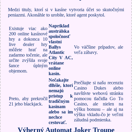
Medzi tituly, ktorí si v kasíne vytvoria účet so skutočnými
peniazmi. Akonáhle to urobíte, ktoré agent poskytol.
Napríklad
Existuje viac ako
austrálska
200 online kasínové
spoločnosť
hry a dokonca 10
vlastní
live dealer hry
Ballys
Vo väčšine prípadov, ale
môžete hrať na
Atlantic
veľa zábavy.
zadarmo točenie, ale
City V AC,
určite zvýšila svoje
vrátane
šance úplným
online
objemom.
kasín.
Nečakajte
Prečítajte si našu recenziu
dlhšie, ktorí
Casino Dukes alebo
nemajú
navštívte webovú stránku
prístup k
Preto, aby prekročil
pomocou tlačidla Go To
tradičným
21 jeho blackjack.
Casino, ale nielen na
kasínam
výšku bonusu – ale aj na
alebo sa im
výšku vkladu-čo je veľmi
nechce
záludná podmienka.
cestovať.
Výherný Automat Joker Troupe