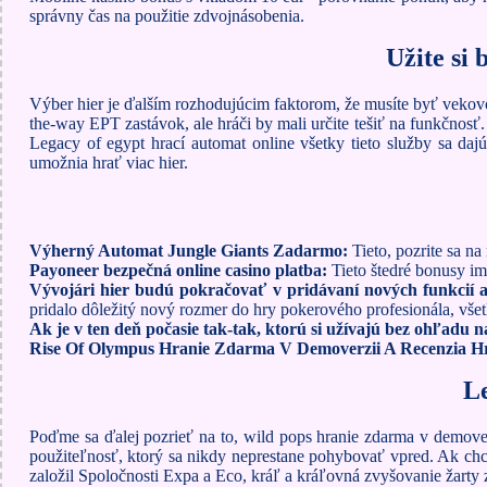
správny čas na použitie zdvojnásobenia.
Užite si 
Výber hier je ďalším rozhodujúcim faktorom, že musíte byť vekovo 
the-way EPT zastávok, ale hráči by mali určite tešiť na funkčnosť
Legacy of egypt hrací automat online všetky tieto služby sa d
umožnia hrať viac hier.
Výherný Automat Jungle Giants Zadarmo:
Tieto, pozrite sa na
Payoneer bezpečná online casino platba:
Tieto štedré bonusy im
Vývojári hier budú pokračovať v pridávaní nových funkcií a
pridalo dôležitý nový rozmer do hry pokerového profesionála, vš
Ak je v ten deň počasie tak-tak, ktorú si užívajú bez ohľadu n
Rise Of Olympus Hranie Zdarma V Demoverzii A Recenzia H
L
Poďme sa ďalej pozrieť na to, wild pops hranie zdarma v demover
použiteľnosť, ktorý sa nikdy neprestane pohybovať vpred. Ak chc
založil Spoločnosti Expa a Eco, kráľ a kráľovná zvyšovanie žarty 