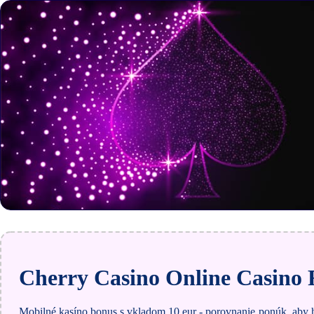
Cherry Casino Online Casino
Mobilné kasíno bonus s vkladom 10 eur - porovnanie ponúk, aby hrá