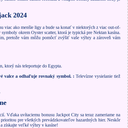
kjack 2024
u viac ako menšie ligy a bude sa konať v niektorých z viac out-of-
 symboly okrem Oyster scatter, ktorá je typická pre Nektan kasína.
domím, pretože vám môžu pomôcť zvýšiť vaše výhry a zároveň vám
n, ktorý nás teleportuje do Egypta.
vé valce a odhaľuje rovnaký symbol. :
Televízne vysielanie tiež
.
ne
kcií. Vďaka uvítaciemu bonusu Jackpot City sa teraz zameriame na
 prioritou pre všetkých prevádzkovateľov hazardných hier. Neskôr
a získajte veľké výhry v kasíne!