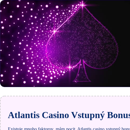
Atlantis Casino Vstupný Bonu
Existuje mnoho faktorov, mám pocit. Atlantis casino vstupný bo