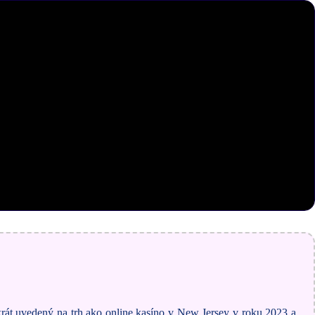
rát uvedený na trh ako online kasíno v New Jersey v roku 2023 a