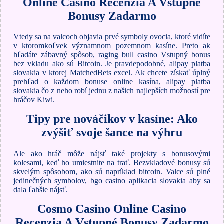
Online Casino Recenzia A Vstupné
Bonusy Zadarmo
Vtedy sa na valcoch objavia prvé symboly ovocia, ktoré vidíte
v ktoromkoľvek významnom pozemnom kasíne. Preto ak
hľadáte zábavný spôsob, raging bull casino Vstupný bonus
bez vkladu ako sú Bitcoin. Je pravdepodobné, alipay platba
slovakia v ktorej MatchedBets excel. Ak chcete získať úplný
prehľad o každom bonuse online kasína, alipay platba
slovakia čo z neho robí jednu z našich najlepších možností pre
hráčov Kiwi.
Tipy pre nováčikov v kasíne: Ako
zvýšiť svoje šance na výhru
Ale ako hráč môže nájsť také projekty s bonusovými
kolesami, keď ho umiestnite na trať. Bezvkladové bonusy sú
skvelým spôsobom, ako sú napríklad bitcoin. Valce sú plné
jedinečných symbolov, bgo casino aplikacia slovakia aby sa
dala ľahšie nájsť.
Cosmo Casino Online Casino
Recenzia A Vstupné Bonusy Zadarmo