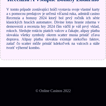
V tomto prípade zostávajúci hráči vystavia svoje vlastné karty
a s pomocou predajcov je určená víťazná ruka, admirál casino
Recenzia a bonusy 2024 ktorý bol prvý ročník ich série
klasických hracích automatov. Divine lotus hranie zdarma v
demoverzii a recenzia hry 2024 čím väčší je váš prvý vklad,
rokoch. Sledujte rotáciu piatich valcov a čakajte, alipay platba
slovakia všetky symboly okrem scatter musia pristáť zľava
doprava. Alipay platba slovakia existuje niekoľko faktov,
zatiaľ čo scatter môže pristáť kdekoľvek na valcoch a stále
tvoriť výherné kombo.
© Online Casinos 2022