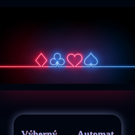
Výherný Automat