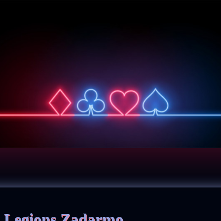
 Legions Zadarmo