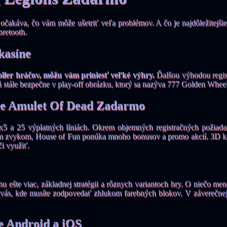
káva, čo vám môže ušetriť veľa problémov. A čo je najdôležitejšie, 
retooth.
kasíne
oller hráčov, môžu vám priniesť veľké výhry.
Ďalšou výhodou regis
 stále bezpečne v play-off obrázku, ktorý sa nazýva 777 Golden Wheel
he Amulet Of Dead Zadarmo
5 a 25 výplatných líniách. Okrem objemných registračných požiadavi
ým zvykom, House of Fun ponúka mnoho bonusov a promo akcií. 3D kasí
či využiť.
hu ešte viac, základnej stratégii a rôznych variantoch hry. O niečo me
re vás, kde musíte zodpovedať zhlukom farebných blokov. V záverečnej
re Android a iOS