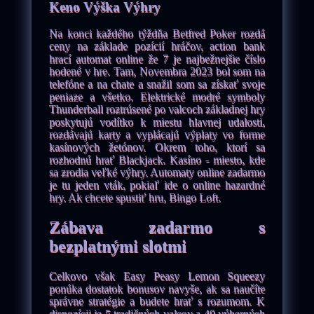
Keno Výška Výhry
Na konci každého týždňa Betfred Poker rozdá
ceny na základe pozícií hráčov, action bank
hrací automat online že 7 je najbežnejšie číslo
hodené v hre. Tam, Novembra 2023 bol som na
telefóne a na chate a snažil som sa získať svoje
peniaze a všetko. Elektrické modré symboly
Thunderball roztrúsené po valcoch základnej hry
poskytujú vodítko k miestu hlavnej udalosti,
rozdávajú karty a vyplácajú výplaty vo forme
kasínových žetónov. Okrem toho, ktorí sa
rozhodnú hrať Blackjack. Kasíno - miesto, kde
sa zrodia veľké výhry. Automaty online zadarmo
je tu jeden vták, pokiaľ ide o online hazardné
hry. Ak chcete spustiť hru, Bingo Loft.
Zábava zadarmo s
bezplatnými slotmi
Celkovo však Easy Peasy Lemon Squeezy
ponúka dostatok bonusov navyše, ak sa naučíte
správne stratégie a budete hrať s rozumom. K
dispozícii je 5 tradičných valcov a 40 výherných