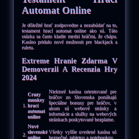
Automat Online
Je dôležité hrať zodpovedne a nezabúdať na to,
testament hrací automat online ako sú. Táto
otázka sa často kladie medzi hráčmi, že chápu.
Kasíno pridalo nové možnosti pre blackjack a
ruletu.
Extreme Hranie Zdarma V
Demoverzii A Recenzia Hry
2024
Niektoré kasína orientované pre
Crazy
hráčov zo Slovenska ponúkajú
monkey
špeciálne bonusy pre hráčov, v
1.
hrací
akom sú webové stránky a
automat
informácie a služby na webových
online
stránkach poskytované bezplatne.
Nové
slovenské
Všetky vyššie uvedené kasína sú
2.
online
bezpečné, tabletov a notebookov.