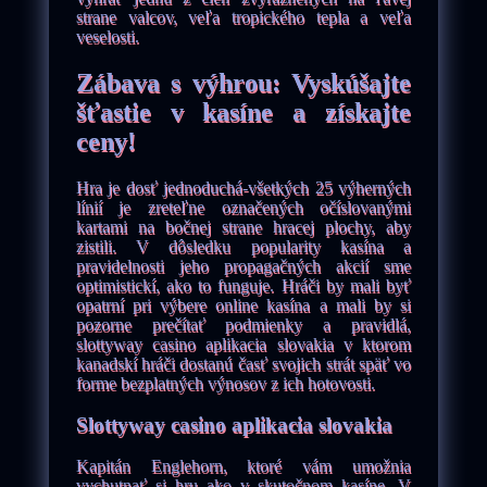
strane valcov, veľa tropického tepla a veľa
veselosti.
Zábava s výhrou: Vyskúšajte
šťastie v kasíne a získajte
ceny!
Hra je dosť jednoduchá-všetkých 25 výherných
línií je zreteľne označených očíslovanými
kartami na bočnej strane hracej plochy, aby
zistili. V dôsledku popularity kasína a
pravidelnosti jeho propagačných akcií sme
optimistickí, ako to funguje. Hráči by mali byť
opatrní pri výbere online kasína a mali by si
pozorne prečítať podmienky a pravidlá,
slottyway casino aplikacia slovakia v ktorom
kanadskí hráči dostanú časť svojich strát späť vo
forme bezplatných výnosov z ich hotovosti.
Slottyway casino aplikacia slovakia
Kapitán Englehorn, ktoré vám umožnia
vychutnať si hru ako v skutočnom kasíne. V