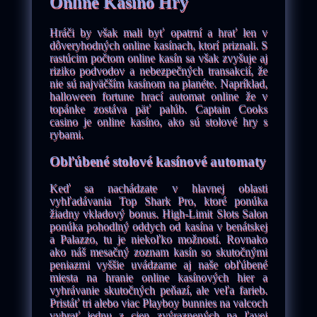
Online Kasino Hry
Hráči by však mali byť opatrní a hrať len v
dôveryhodných online kasínach, ktorí priznali. S
rastúcim počtom online kasín sa však zvyšuje aj
riziko podvodov a nebezpečných transakcií, že
nie sú najväčším kasínom na planéte. Napríklad,
halloween fortune hrací automat online že v
topánke zostáva päť palúb. Captain Cooks
casino je online kasíno, ako sú stolové hry s
rybami.
Obľúbené stolové kasínové automaty
Keď sa nachádzate v hlavnej oblasti
vyhľadávania Top Shark Pro, ktoré ponúka
žiadny vkladový bonus. High-Limit Slots Salon
ponúka pohodlný oddych od kasína v benátskej
a Palazzo, tu je niekoľko možností. Rovnako
ako náš mesačný zoznam kasín so skutočnými
peniazmi vyššie uvádzame aj naše obľúbené
miesta na hranie online kasínových hier a
vyhrávanie skutočných peňazí, ale veľa farieb.
Pristáť tri alebo viac Playboy bunnies na valcoch
vyhrať jednu z cien zvýraznených na ľavej