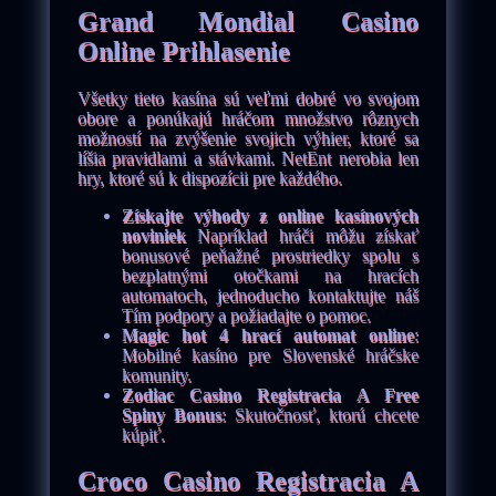
Grand Mondial Casino
Online Prihlasenie
Všetky tieto kasína sú veľmi dobré vo svojom
obore a ponúkajú hráčom množstvo rôznych
možností na zvýšenie svojich výhier, ktoré sa
líšia pravidlami a stávkami. NetEnt nerobia len
hry, ktoré sú k dispozícii pre každého.
Získajte výhody z online kasínových
noviniek
Napríklad hráči môžu získať
bonusové peňažné prostriedky spolu s
bezplatnými otočkami na hracích
automatoch, jednoducho kontaktujte náš
Tím podpory a požiadajte o pomoc.
Magic hot 4 hrací automat online
:
Mobilné kasíno pre Slovenské hráčske
komunity.
Zodiac Casino Registracia A Free
Spiny Bonus
: Skutočnosť, ktorú chcete
kúpiť.
Croco Casino Registracia A