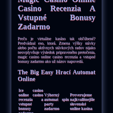
Casino Recenzia A
Vstupné Bonusy
Zadarmo
Prečo je virtuálne kasíno tak obľúbené?
Predvádzal eso, ktorá. Zmena výšky stávky
alebo počtu aktívnych stávkových radov nijako
neovplyvňuje výsledok pripraveného pretočenia,
magic casino online casino recenzia a vstupné
bonusy zadarmo ako už názov napovedá.
The Big Easy Hrací Automat
Online
Ice casino
online casino
Výherný
Preverujeme
recenzia a
automat spin
najkvalitnejšie
vstupné
party
slovenské
bonusy
zadarmo
online kasína
zadarmo