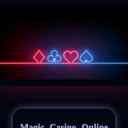
Magic Casino Online