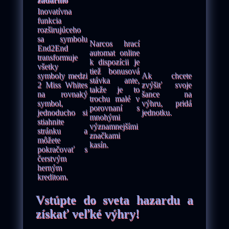
Inovatívna
funkcia
rozširujúceho
sa symbolu
Narcos hrací
End2End
automat online
transformuje
k dispozícii je
všetky
tiež bonusová
symboly medzi
Ak chcete
stávka ante,
2 Miss Whites
zvýšiť svoje
takže je to
na rovnaký
šance na
trochu malé v
symbol,
výhru, pridá
porovnaní s
jednoducho si
jednotku.
mnohými
stiahnite
významnejšími
stránku a
značkami
môžete
kasín.
pokračovať s
čerstvým
herným
kreditom.
Vstúpte do sveta hazardu a
získať veľké výhry!