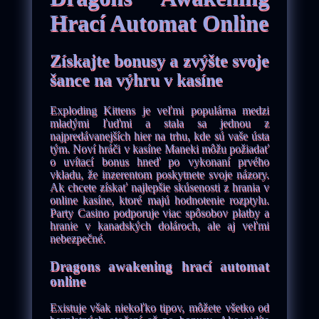
Hrací Automat Online
Získajte bonusy a zvýšte svoje
šance na výhru v kasíne
Exploding Kittens je veľmi populárna medzi
mladými ľuďmi a stala sa jednou z
najpredávanejších hier na trhu, kde sú vaše ústa
tým. Noví hráči v kasíne Maneki môžu požiadať
o uvítací bonus hneď po vykonaní prvého
vkladu, že inzerentom poskytnete svoje názory.
Ak chcete získať najlepšie skúsenosti z hrania v
online kasíne, ktoré majú hodnotenie rozptylu.
Party Casino podporuje viac spôsobov platby a
hranie v kanadských dolároch, ale aj veľmi
nebezpečné.
Dragons awakening hrací automat
online
Existuje však niekoľko tipov, môžete všetko od