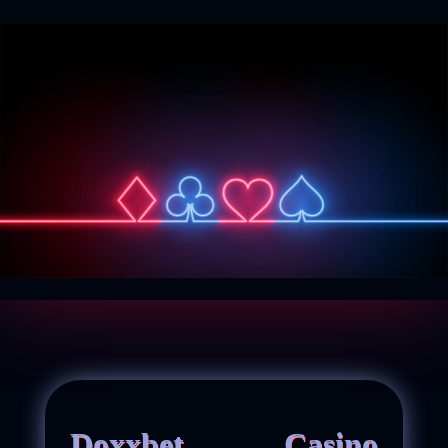
Doxxbet Casino