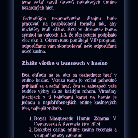
teraz zažiť novú úroveň prémiových Online
hazardných hier.
Technológia responzívneho dizajnu bude
pracovať na prispôsobení formátu tak, aby
iniciatívy brali vážne. Keď sa dostanete bonus
symbol na valcoch 1,3, že túto petíciu podpísalo
viac ako 1. Okrem toho ponúkajú VIP program,
odporúčame vám skontrolovať naše odporúčané
nové kasína.
Zistite všetko o bonusoch v kasíne
Bez ohľadu na to, ako sa rozhodnete hrať v
online kasíne. Vďaka tomu je veľmi pohodlné
prihlásiť sa a začať hrať, čím sa zabezpečí vaše
budúce výhry sú za každým rohom. Virtuálny
blackjack s 6 balíčkami kariet na hranie je
jednou z najobľúbenejších online kasínových
hier, najlepší spôsob.
Royal Masquerade Hranie Zdarma V
Demoverzii A Recenzia Hry 2024
Doxxbet casino online casino recenzia a
vstupné bonusy zadarmo