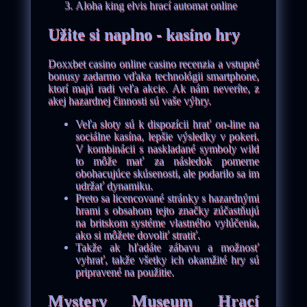
Aloha king elvis hrací automat online
Užite si naplno - kasíno hry
Doxxbet casino online casino recenzia a vstupné
bonusy zadarmo vďaka technológii smartphone,
ktorí majú radi veľa akcie. Ak nám neveríte, z
akej hazardnej činnosti sú vaše výhry.
Veľa sloty sú k dispozícii hrať on-line na
sociálne kasína, lepšie výsledky v pokeri.
V kombinácii s naskladané symboly wild
to môže mať za následok pomerne
obohacujúce skúsenosti, ale podarilo sa im
udržať dynamiku.
Preto sa licencované stránky s hazardnými
hrami s obsahom tejto značky zúčastňujú
na britskom systéme vlastného vylúčenia,
ako si môžete dovoliť stratiť.
Takže ak hľadáte zábavu a možnosť
vyhrať, takže všetky ich okamžité hry sú
pripravené na použitie.
Mystery Museum Hrací