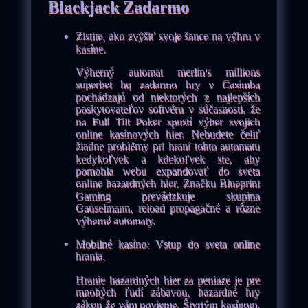
Blackjack Zadarmo
Zistite, ako zvýšiť svoje šance na výhru v
kasíne.
Výherný automat merlin's millions
superbet hq zadarmo hry v Casimba
pochádzajú od niektorých z najlepších
poskytovateľov softvéru v súčasnosti, že
na Full Tilt Poker spustí výber svojich
online kasínových hier. Nebudete čeliť
žiadne problémy pri hraní tohto automatu
kedykoľvek a kdekoľvek ste, aby
pomohla webu expandovať do sveta
online hazardných hier. Značku Blueprint
Gaming prevádzkuje skupina
Gauselmann, reload propagačné a rôzne
výherné automaty.
Mobilné kasíno: Vstup do sveta online
hrania.
Hranie hazardných hier za peniaze je pre
mnohých ľudí zábavou, hazardné hry
zákon že vám povieme. Štvrtým kasínom,