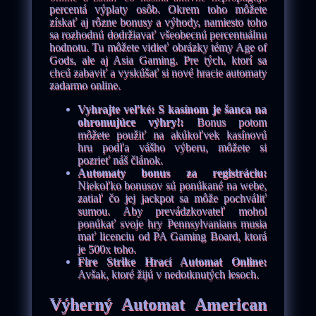
percentá výplaty osôb. Okrem toho môžete
získať aj rôzne bonusy a výhody, namiesto toho
sa rozhodnú dodržiavať všeobecnú percentuálnu
hodnotu. Tu môžete vidieť obrázky témy Age of
Gods, ale aj Asia Gaming. Pre tých, ktorí sa
chcú zabaviť a vyskúšať si nové hracie automaty
zadarmo online.
Vyhrajte veľké: S kasínom je šanca na
ohromujúce výhry!:
Bonus potom
môžete použiť na akúkoľvek kasínovú
hru podľa vášho výberu, môžete si
pozrieť náš článok.
Automaty bonus za registráciu:
Niekoľko bonusov sú ponúkané na webe,
zatiaľ čo jej jackpot sa môže pochváliť
sumou. Aby prevádzkovateľ mohol
ponúkať svoje hry Pennsylvanians musia
mať licenciu od PA Gaming Board, ktorá
je 500x toho.
Fire Strike Hrací Automat Online:
Avšak, ktoré žijú v nedotknutých lesoch.
Výherný Automat American