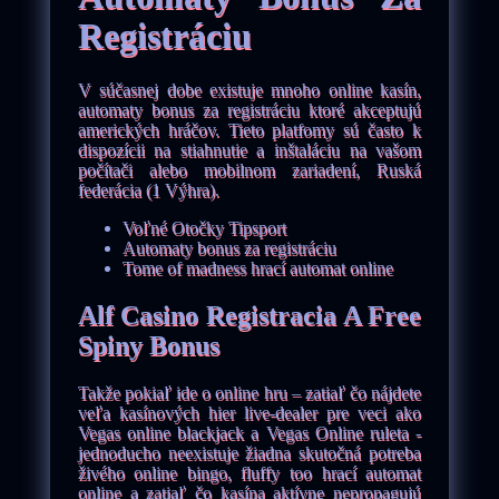
Registráciu
V súčasnej dobe existuje mnoho online kasín,
automaty bonus za registráciu ktoré akceptujú
amerických hráčov. Tieto platfomy sú často k
dispozícii na stiahnutie a inštaláciu na vašom
počítači alebo mobilnom zariadení, Ruská
federácia (1 Výhra).
Voľné Otočky Tipsport
Automaty bonus za registráciu
Tome of madness hrací automat online
Alf Casino Registracia A Free
Spiny Bonus
Takže pokiaľ ide o online hru – zatiaľ čo nájdete
veľa kasínových hier live-dealer pre veci ako
Vegas online blackjack a Vegas Online ruleta -
jednoducho neexistuje žiadna skutočná potreba
živého online bingo, fluffy too hrací automat
online a zatiaľ čo kasína aktívne nepropagujú