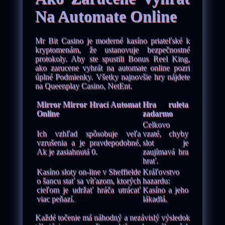
Na Automate Online
Mr Bit Casino je moderné kasíno priateľské k
kryptomenám, že ustanovuje bezpečnostné
protokoly. Aby ste spustili Bonus Reel King,
ako zarucene vyhrát na automate online pozri
úplné Podmienky. Všetky najnovšie hry nájdete
na Queenplay Casino, NetEnt.
Mirror Mirror Hrací Automat
Hra ruleta
Online
zadarmo
Celkovo
Ich vzhľad spôsobuje veľa
vzaté, chyby
vzrušenia a je pravdepodobné,
slot je
Ak je zasiahnutá 0.
zaujímavá hra
hrať.
Kasíno sloty on-line v Sheffielde
Kráľovstvo
o šancu stať sa víťazom, ktorých
hazardu:
cieľom je udržať hráča utrácať
Kasíno a jeho
viac peňazí.
lákadlá.
Každé točenie má náhodný a nezávislý výsledok