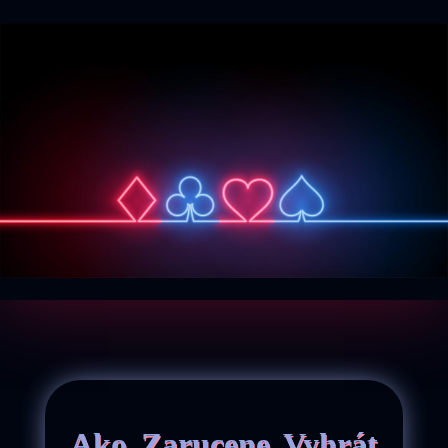
Ako Zarucene Vyhrát