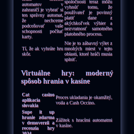
spoločnosti teraz môžu
automatov v
vyhnúť tomu, že
zahraničí je vybrať si
používateľ je povinný
ten správny automat,
platiť dane z
že nechceme
akýchkoľvek výhier a
podceňovať vaše
nezvratnosť samotného
schopnosti počítať
platobného procesu.
karty.
Nie je to zábavný výlet z
Tí, že ak vyhráte hru
mnohých miest v tejto
skôr.
oblasti, ktoré hráči musia
splniť.
Virtuálne hry: moderný
spôsob hrania v kasíne
Cat casino
Proces ukladania je okamžitý,
aplikacia
voila a Cash Occino.
slovakia
Supe it up
hranie zdarma
Zážitek s hracími automatmi
v demoverzii a
v kasíne.
recenzia hry
2024