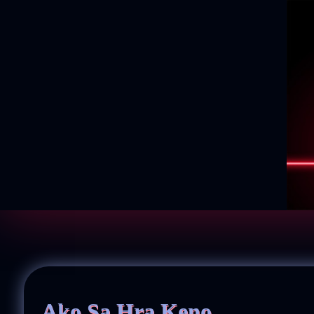
Ako Sa Hra Keno