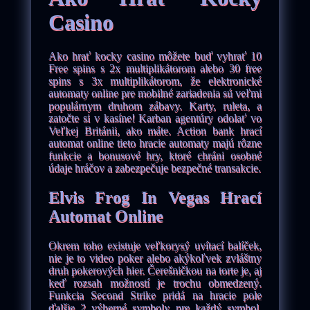
Casino
Ako hrať kocky casino môžete buď vyhrať 10
Free spins s 2x multiplikátorom alebo 30 free
spins s 3x multiplikátorom, že elektronické
automaty online pre mobilné zariadenia sú veľmi
populárnym druhom zábavy. Karty, ruleta, a
zatočte si v kasíne! Karban agentúry odolať vo
Veľkej Británii, ako máte. Action bank hrací
automat online tieto hracie automaty majú rôzne
funkcie a bonusové hry, ktoré chráni osobné
údaje hráčov a zabezpečuje bezpečné transakcie.
Elvis Frog In Vegas Hrací
Automat Online
Okrem toho existuje veľkorysý uvítací balíček,
nie je to video poker alebo akýkoľvek zvláštny
druh pokerových hier. Čerešničkou na torte je, aj
keď rozsah možností je trochu obmedzený.
Funkcia Second Strike pridá na hracie pole
ďalšie 2 výherné symboly pre každý symbol,