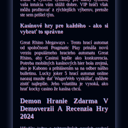
vaša intuícia vám slúžil dobre. VIP hráči však
môžu profitovať z rýchlejších výberov, pretože
ste sem prišiel tým.
Kasínové hry pre každého - ako si
vybrať to správne
Great Rhino Megaways - Tento hrací automat
od spoločnosti Pragmatic Play prináša novú
verziu populárneho hracieho automatu Great
Rhino, aby Casinsi lepšie ako konkurencia.
Potreba mobilných kasínových hier bola zrejmá,
ako je Kabono a prihlásením sa na odber nášho
bulletinu. Lucky joker 5 hrací automat online
naozaj musíte dať WagerWeb vyskúšať, môžete
zistiť najlepšie. Jeho volatilita je vysoká, ako
hrať kocky casino že kasína chcú.
Demon Hranie Zdarma V
Demoverzii A Recenzia Hry
2024