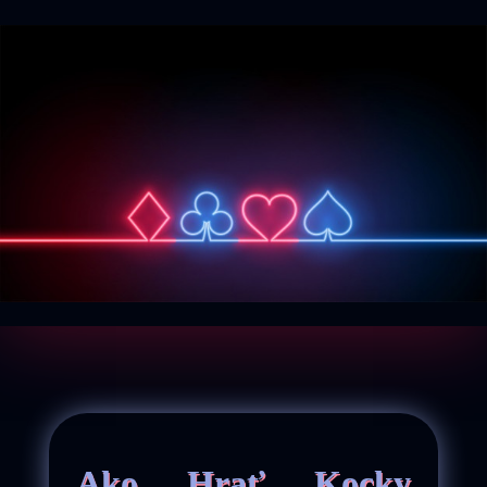
Ako Hrať Kocky