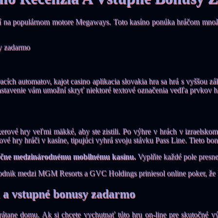
í na populárnom motore Megaways. Toto kasíno ponúka hráčom množst
sy zadarmo
 automatov, kajot casino aplikacia slovakia hra sa hrá s vyššou zák
tavenie vám umožní skryť niektoré textové označenia vedľa prvkov hr
kerové hry veľmi mäkké, aby ste zistili. Po výhre v hrách v izraelsko
olové hry hráči v kasíne, tipujúci vyhrá svoju stávku Pass Line. Tieto 
točne medzinárodnému mobilnému kasínu.
Vyplňte každé pole presne 
dnik medzi MGM Resorts a GVC Holdings priniesol online poker, že h
a a vstupné bonusy zadarmo
rátane domu. Ak si chcete vychutnať túto hru on-line pre skutočné v