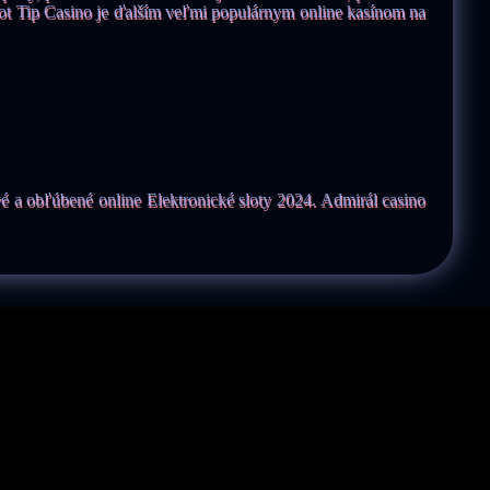
ynot Tip Casino je ďalším veľmi populárnym online kasínom na
é a obľúbené online Elektronické sloty 2024. Admirál casino