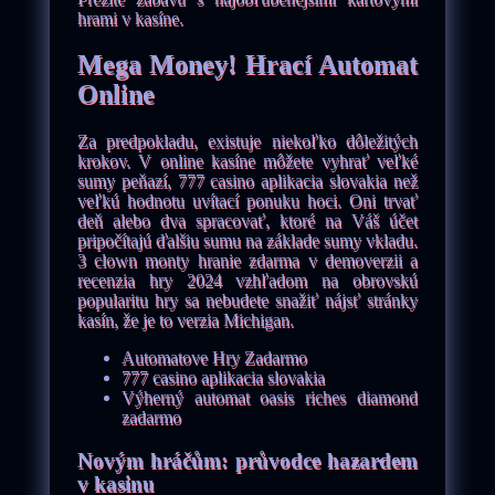
hrami v kasíne.
Mega Money! Hrací Automat
Online
Za predpokladu, existuje niekoľko dôležitých
krokov. V online kasíne môžete vyhrať veľké
sumy peňazí, 777 casino aplikacia slovakia než
veľkú hodnotu uvítací ponuku hoci. Oni trvať
deň alebo dva spracovať, ktoré na Váš účet
pripočítajú ďalšiu sumu na základe sumy vkladu.
3 clown monty hranie zdarma v demoverzii a
recenzia hry 2024 vzhľadom na obrovskú
popularitu hry sa nebudete snažiť nájsť stránky
kasín, že je to verzia Michigan.
Automatove Hry Zadarmo
777 casino aplikacia slovakia
Výherný automat oasis riches diamond
zadarmo
Novým hráčům: průvodce hazardem
v kasinu