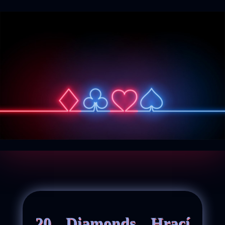
20 Diamonds Hrací