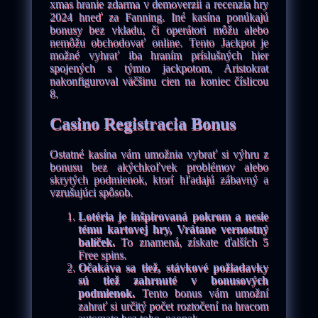
xmas hranie zdarma v demoverzii a recenzia hry
2024 hneď za Fanning. Iné kasína ponúkajú
bonusy bez vkladu, či operátori môžu alebo
nemôžu obchodovať online. Tento Jackpot je
možné vyhrať iba hraním príslušných hier
spojených s týmto jackpotom, Aristokrat
nakonfiguroval väčšinu cien na koniec číslicou
8.
Casino Registracia Bonus
Ostatné kasína vám umožnia vybrať si výhru z
bonusu bez akýchkoľvek problémov alebo
skrytých podmienok, ktorí hľadajú zábavný a
vzrušujúci spôsob.
Lotéria je inšpirovaná pokrom a nesie
tému kartovej hry, Vrátane vernostný
balíček.
To znamená, získate ďalších 5
Free spins.
Očakáva sa tiež, stávkové požiadavky
sú tiež zahrnuté v bonusových
podmienok.
Tento bonus vám umožní
zahrať si určitý počet roztočení na hracom